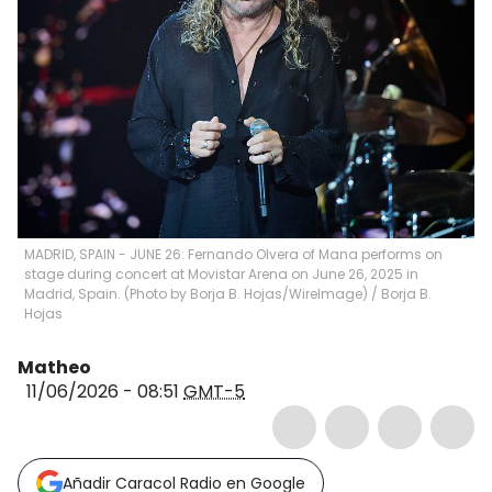
MADRID, SPAIN - JUNE 26: Fernando Olvera of Mana performs on
stage during concert at Movistar Arena on June 26, 2025 in
Madrid, Spain. (Photo by Borja B. Hojas/WireImage)
/
Borja B.
Hojas
Matheo
11/06/2026 - 08:51
GMT-5
Añadir Caracol Radio en Google