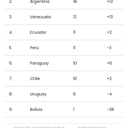
2.
Argentina
18
+13
3.
Venezuela
12
+13
4.
Ecuador
11
+2
5.
Perú
11
-3
6.
Paraguay
10
+6
7.
Chile
10
+2
8.
Uruguay
6
-4
9.
Bolivia
1
-38
Selección colombiana fútbol
Fútbol femenino