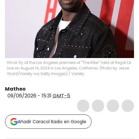
Omar Sy at the Los Angeles premiere of "The Killer" held at Regal LA
Live on August 14, 2024 in Los Angeles, California. (Photo by Jesse
Grant/Variety via Getty Images)
/
Variety
Matheo
09/06/2026 - 15:31
GMT-5
Añadir Caracol Radio en Google