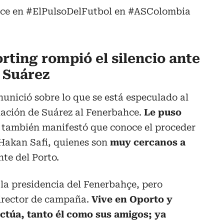
rce en
#ElPulsoDelFutbol
en
#ASColombia
rting rompió el silencio ante
s Suárez
unició sobre lo que se está especulado al
lación de Suárez al Fenerbahce.
Le puso
o también manifestó que conoce el proceder
 Hakan Safi, quienes son
muy cercanos a
te del Porto.
la presidencia del Fenerbahçe, pero
irector de campaña.
Vive en Oporto y
túa, tanto él como sus amigos; ya