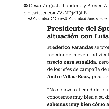
📻 César Augusto Londoño y Steven A
pic.twitter.com/VzNDjzR3hB
— AS Colombia 🇨🇴 (@AS_Colombia)
June 5, 2026
Presidente del Spo
situación con Lui
Frederico Varandas
se pron
rededor de la eventual vicu
precio para su salida
, per
de los jefes de campaña de
Andre Villas-Boas,
presiden
“No conozco al candidato a 
conocemos muy bien a su d
sabemos muy bien cómo ac