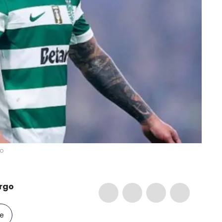
io
rgo
le