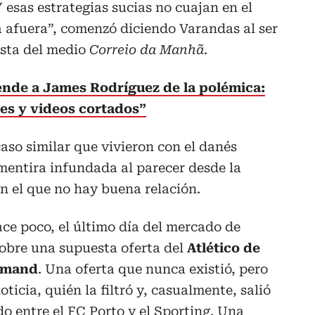
Y esas estrategias sucias no cuajan en el
a afuera”, comenzó diciendo Varandas al ser
sta del medio
Correio da Manhã
.
nde a James Rodríguez de la polémica:
es y videos cortados”
aso similar que vivieron con el danés
mentira infundada al parecer desde la
on el que no hay buena relación.
ce poco, el último día del mercado de
 sobre una supuesta oferta del
Atlético de
ulmand
. Una oferta que nunca existió, pero
ticia, quién la filtró y, casualmente, salió
o entre el FC Porto y el Sporting. Una