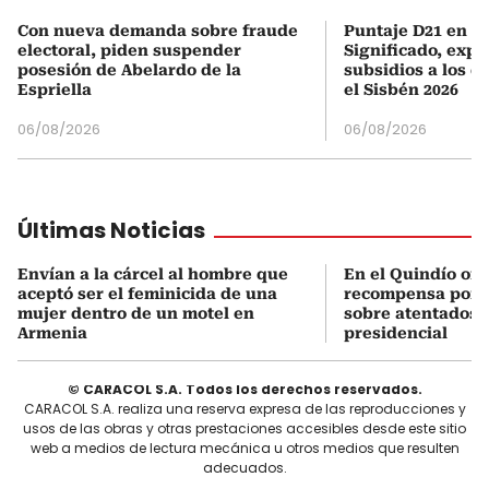
Con nueva demanda sobre fraude
Puntaje D21 en el
electoral, piden suspender
Significado, expl
posesión de Abelardo de la
subsidios a los q
Espriella
el Sisbén 2026
06/08/2026
06/08/2026
Últimas Noticias
Envían a la cárcel al hombre que
En el Quindío of
aceptó ser el feminicida de una
recompensa por 
mujer dentro de un motel en
sobre atentados 
Armenia
presidencial
© CARACOL S.A. Todos los derechos reservados.
CARACOL S.A. realiza una reserva expresa de las reproducciones y
usos de las obras y otras prestaciones accesibles desde este sitio
web a medios de lectura mecánica u otros medios que resulten
adecuados.