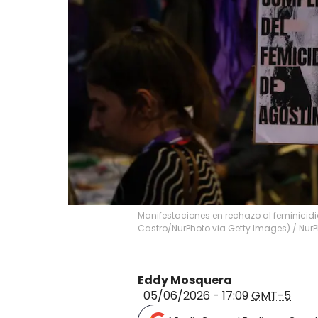
Manifestaciones en rechazo al feminicidi
Castro/NurPhoto via Getty Images)
/
NurP
Eddy Mosquera
05/06/2026 - 17:09
GMT-5