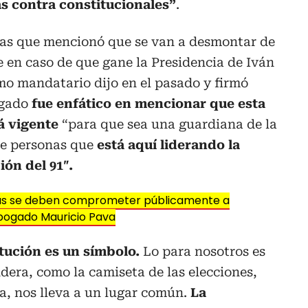
s contra constitucionales”
.
 las que mencionó que se van a desmontar de
 en caso de que gane la Presidencia de Iván
o mandatario dijo en el pasado y firmó
ogado
fue enfático en mencionar que esta
á vigente
“para que sea una guardiana de la
de personas que
está aquí liderando la
ión del 91″.
 se deben comprometer públicamente a
abogado Mauricio Pava
itución es un símbolo.
Lo para nosotros es
era, como la camiseta de las elecciones,
a, nos lleva a un lugar común.
La