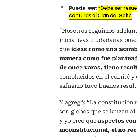
Puede leer:
“Debe ser resue
capturas al Clan del Golfo
“Nosotros seguimos adelan
iniciativas ciudadanas pued
que
ideas como una asambl
manera como fue planteada
de once varas, tiene resul
complacidos en el comité y 
esfuerzo tuvo buenos result
Y agregó: “La constitución n
son globos que se lanzan al
y yo creo que
aspectos como
inconstitucional, el no re