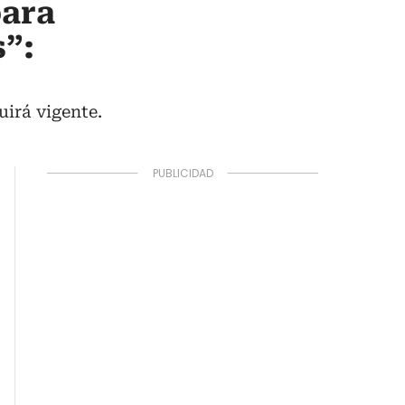
para
s”:
uirá vigente.