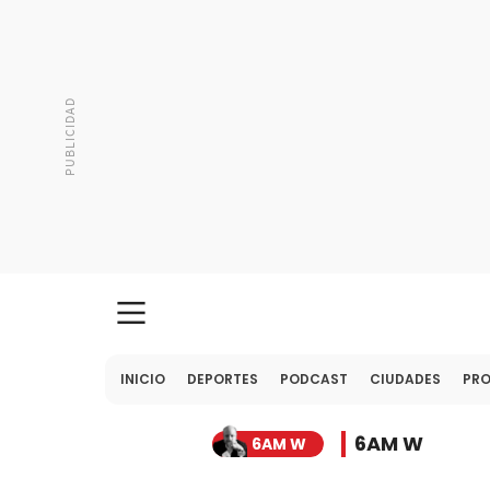
INICIO
DEPORTES
PODCAST
CIUDADES
PR
6AM W
6AM W