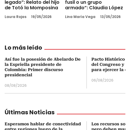
legado”: Relato del hijo
fusil o un grupo
de Totó la Momposina
armado”: Claudia López
Laura Rojas
19/05/2026
Lina María Vega
13/05/2026
Lo más leído
Así fue la posesión de Abelardo De
Pacto Histórico d
la Espriella presidente de
del Congreso y e
Colombia: Primer discurso
para ejercer la o
presidencial
06/08/2026
08/08/2026
Últimas Noticias
Esperamos hablar de conectividad
Los recursos son 
entre regiones luego de la
pero deben manej