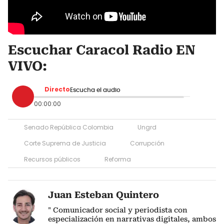
Escuchar Caracol Radio EN
VIVO:
Directo
Escucha el audio
00:00:00
Senado República Colombia
Ungrd
Corte Suprema de Justicia
Corrupción
Recursos públicos
Reforma
Juan Esteban Quintero
" Comunicador social y periodista con
especialización en narrativas digitales, ambos