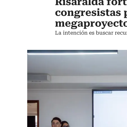
Risaralda fort
congresistas 
megaproyect
La intención es buscar recu