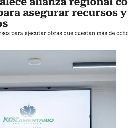
alece alianza regional c
para asegurar recursos y
os
rsos para ejecutar obras que cuestan más de ocho