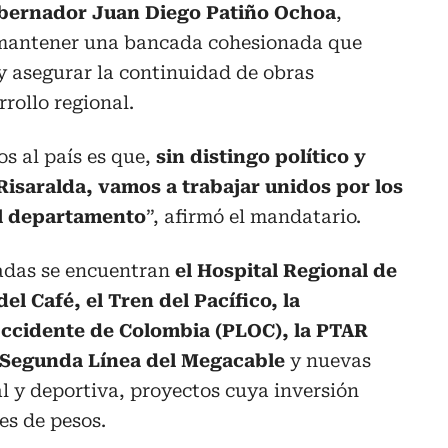
obernador Juan Diego Patiño Ochoa
,
e mantener una bancada cohesionada que
y asegurar la continuidad de obras
rollo regional.
s al país es que,
sin distingo político y
saralda, vamos a trabajar unidos por los
el departamento
”, afirmó el mandatario.
izadas se encuentran
el Hospital Regional de
el Café, el Tren del Pacífico, la
Occidente de Colombia (PLOC), la PTAR
 Segunda Línea del Megacable
y nuevas
al y deportiva, proyectos cuya inversión
es de pesos.