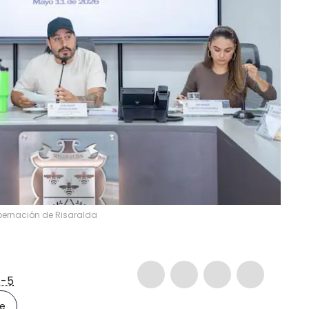
bernación de Risaralda
-5
le