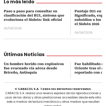
Lo más leído
Paso a paso para consultar su
Puntaje D21 en el
clasificación del RUI, sistema que
Significado, expl
evoluciona el Sisbén: link oficial
subsidios a los q
el Sisbén 2026
05/08/2026
06/08/2026
Últimas Noticias
Un hombre herido con explosivos
Fue habilitado el
fue evacuado vía aérea desde
Oriente tras el a
Briceño, Antioquia
reportado con oc
© CARACOL S.A. Todos los derechos reservados.
CARACOL S.A. realiza una reserva expresa de las reproducciones y
usos de las obras y otras prestaciones accesibles desde este sitio
web a medios de lectura mecánica u otros medios que resulten
adecuados.