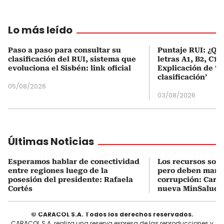
Lo más leído
Paso a paso para consultar su
Puntaje RUI: ¿Qué
clasificación del RUI, sistema que
letras A1, B2, C1 
evoluciona el Sisbén: link oficial
Explicación de ‘
clasificación’
05/08/2026
03/08/2026
Últimas Noticias
Esperamos hablar de conectividad
Los recursos son 
entre regiones luego de la
pero deben manej
posesión del presidente: Rafaela
corrupción: Carra
Cortés
nueva MinSalud
© CARACOL S.A. Todos los derechos reservados.
CARACOL S.A. realiza una reserva expresa de las reproducciones y