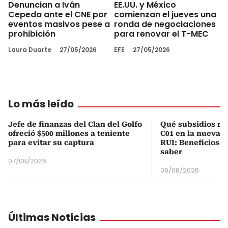
Denuncian a Iván
EE.UU. y México
Cepeda ante el CNE por
comienzan el jueves una
eventos masivos pese a
ronda de negociaciones
prohibición
para renovar el T-MEC
Laura Duarte
27/05/2026
EFE
27/05/2026
Lo más leído
Jefe de finanzas del Clan del Golfo
Qué subsidios rec
ofreció $500 millones a teniente
C01 en la nueva c
para evitar su captura
RUI: Beneficios y
saber
07/08/2026
06/08/2026
Últimas Noticias