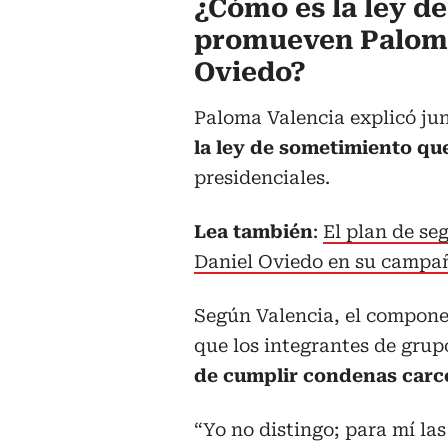
¿Cómo es la ley d
promueven Paloma
Oviedo?
Paloma Valencia explicó ju
la ley de sometimiento q
presidenciales.
Lea también
:
El plan de se
Daniel Oviedo en su campañ
Según Valencia, el compone
que los integrantes de grup
de cumplir condenas carce
“Yo no distingo; para mí la