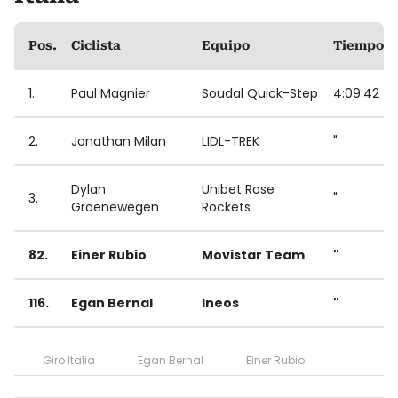
Pos.
Ciclista
Equipo
Tiempo
1.
Paul Magnier
Soudal Quick-Step
4:09:42
2.
Jonathan Milan
LIDL-TREK
"
Dylan
Unibet Rose
3.
"
Groenewegen
Rockets
82.
Einer Rubio
Movistar Team
"
116.
Egan Bernal
Ineos
"
Giro Italia
Egan Bernal
Einer Rubio