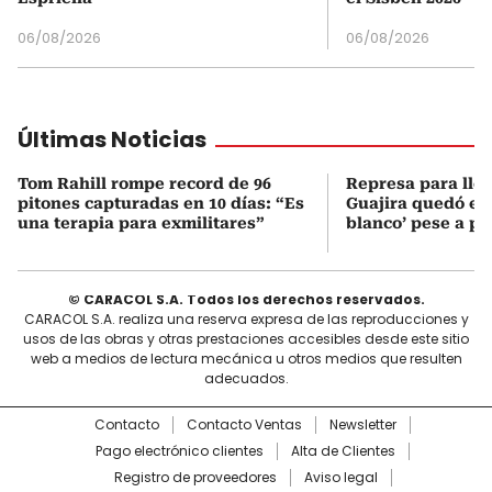
06/08/2026
06/08/2026
Últimas Noticias
Tom Rahill rompe record de 96
Represa para lle
pitones capturadas en 10 días: “Es
Guajira quedó en 
una terapia para exmilitares”
blanco’ pese a p
© CARACOL S.A. Todos los derechos reservados.
CARACOL S.A. realiza una reserva expresa de las reproducciones y
usos de las obras y otras prestaciones accesibles desde este sitio
web a medios de lectura mecánica u otros medios que resulten
adecuados.
Contacto
Contacto Ventas
Newsletter
Pago electrónico clientes
Alta de Clientes
Registro de proveedores
Aviso legal