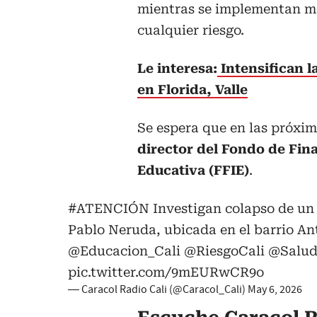
mientras se implementan me
cualquier riesgo.
Le interesa:
Intensifican 
en Florida, Valle
Se espera que en las próxi
director del Fondo de Fin
Educativa (FFIE)
.
#ATENCIÓN
Investigan colapso de un
Pablo Neruda, ubicada en el barrio An
@Educacion_Cali
@RiesgoCali
@Salud
pic.twitter.com/9mEURwCR9o
— Caracol Radio Cali (@Caracol_Cali)
May 6, 2026