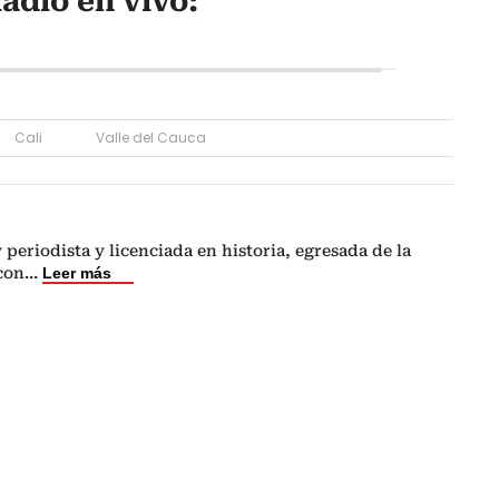
adio en vivo:
Cali
Valle del Cauca
periodista y licenciada en historia, egresada de la
con
...
Leer más