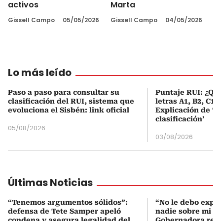
activos
Marta
Gissell Campo
05/05/2026
Gissell Campo
04/05/2026
Lo más leído
Paso a paso para consultar su
Puntaje RUI: ¿Qué
clasificación del RUI, sistema que
letras A1, B2, C1 
evoluciona el Sisbén: link oficial
Explicación de ‘
clasificación’
05/08/2026
03/08/2026
Últimas Noticias
“Tenemos argumentos sólidos”:
“No le debo expli
defensa de Tete Samper apeló
nadie sobre mi g
condena y asegura legalidad del
Gobernadora res