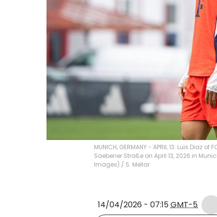
MUNICH, GERMANY - APRIL 13: Luis Diaz of 
Saebener Straße on April 13, 2026 in Muni
Images)
/
S. Mellar
14/04/2026 - 07:15
GMT-5