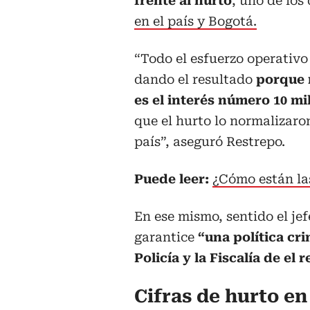
frente al hurto
, uno de los
en el país y Bogotá.
“Todo el esfuerzo operativo 
dando el resultado
porque n
es el interés número 10 mil
que el hurto lo normalizaron
país”, aseguró Restrepo.
Puede leer:
¿Cómo están la
En ese mismo, sentido el jef
garantice
“una política cr
Policía y la Fiscalía de el
Cifras de hurto e