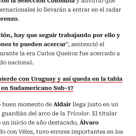
on la Selección Colombia
y advirtió que
rnacionales lo llevarán a entrar en el radar
orenzo
.
ción, hay que seguir trabajando por ello y
iones te pueden acercar
”, sentenció el
durante la era Carlos Queiroz fue acercado a
do nacional.
ierde con Uruguay y así queda en la tabla
A en Sudamericano Sub-17
ste buen momento de
Aldair
llega justo en un
 guardián del arco de la
Tricolor
. El titular
 un inicio de año destacado,
Álvaro
do con Vélez, tuvo errores importantes en los