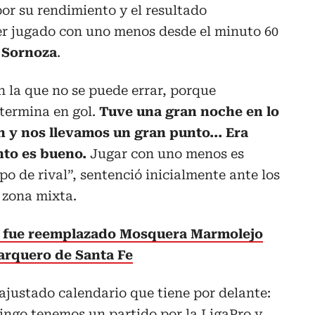
por su rendimiento y el resultado
er jugado con uno menos desde el minuto 60
 Sornoza
.
 la que no se puede errar, porque
termina en gol.
Tuve una gran noche en lo
n y nos llevamos un gran punto
... Era
nto es bueno.
Jugar con uno menos es
po de rival”, sentenció inicialmente ante los
 zona mixta.
 fue reemplazado Mosquera Marmolejo
 arquero de Santa Fe
justado calendario que tiene por delante:
ingo tenemos un partido por la LigaPro y