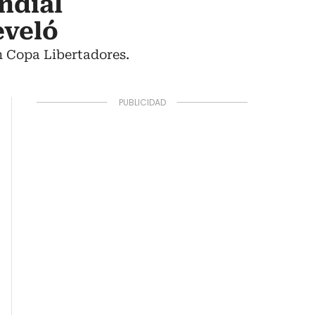
ndial
eveló
n Copa Libertadores.