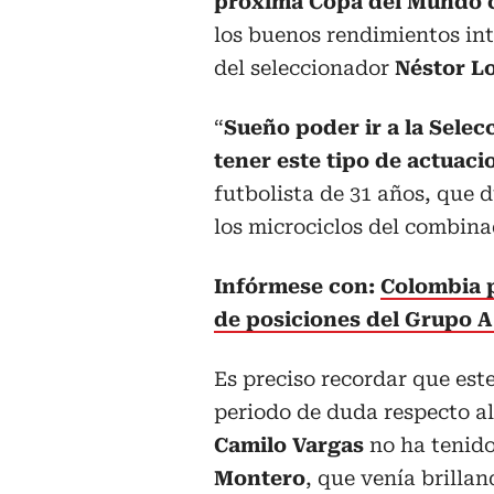
próxima Copa del Mundo c
los buenos rendimientos inte
del seleccionador
Néstor L
“
Sueño poder ir a la Selec
tener este tipo de actuac
futbolista de 31 años, que 
los microciclos del combina
Infórmese con:
Colombia p
de posiciones del Grupo 
Es preciso recordar que e
periodo de duda respecto al
Camilo Vargas
no ha tenido
Montero
, que venía brillan