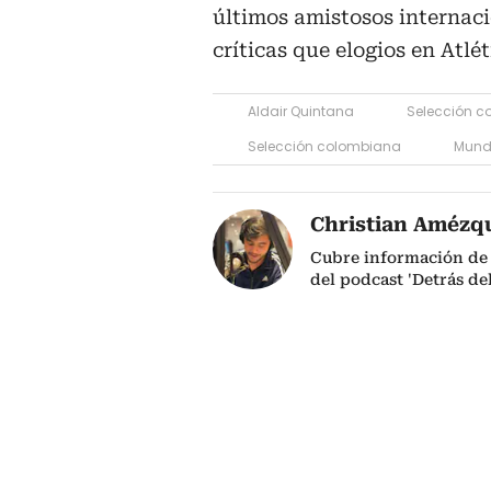
últimos amistosos internac
críticas que elogios en Atlé
Aldair Quintana
Selección c
Selección colombiana
Mundi
Christian Amézq
Cubre información de 
del podcast 'Detrás de