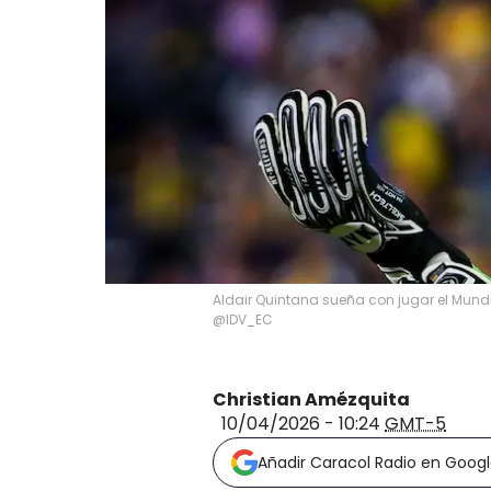
Aldair Quintana sueña con jugar el Mundi
@IDV_EC
Christian Amézquita
10/04/2026 - 10:24
GMT-5
Añadir Caracol Radio en Goog