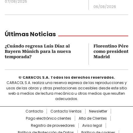
07/08/2026
06/08/2026
Últimas Noticias
¿Cuándo regresa Luis Díaz al
Florentino Pérez 
Bayern Múnich para la nueva
como presidente 
temporada?
Madrid
© CARACOL S.A. Todos los derechos reservados.
CARACOL S.A. realiza una reserva expresa de las reproducciones y
usos de las obras y otras prestaciones accesibles desde este sitio
web a medios de lectura mecánica u otros medios que resulten
adecuados.
Contacto
Contacto Ventas
Newsletter
Pago electrónico clientes
Alta de Clientes
Registro de proveedores
Aviso legal
Política de Protección de Datos
Política de cookies