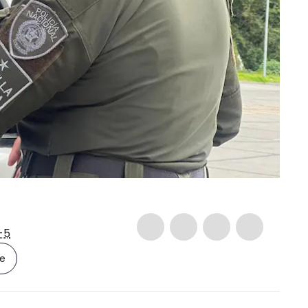
-5
le