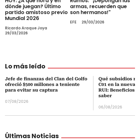
HOY: ¿A qué hora y en
Ramos: “¡Depongan las
dónde juegan? Último
armas, recuerden que
partido amistoso previo
son hermanos!"
Mundial 2026
EFE
29/03/2026
Ricardo Araque Joya
29/03/2026
Lo más leído
Jefe de finanzas del Clan del Golfo
Qué subsidios rec
ofreció $500 millones a teniente
C01 en la nueva c
para evitar su captura
RUI: Beneficios y
saber
07/08/2026
06/08/2026
Últimas Noticias