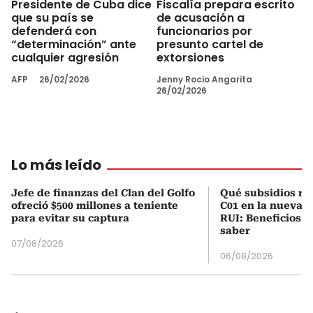
Presidente de Cuba dice
Fiscalía prepara escrito
que su país se
de acusación a
defenderá con
funcionarios por
“determinación” ante
presunto cartel de
cualquier agresión
extorsiones
AFP
26/02/2026
Jenny Rocio Angarita
26/02/2026
Lo más leído
Jefe de finanzas del Clan del Golfo
Qué subsidios rec
ofreció $500 millones a teniente
C01 en la nueva c
para evitar su captura
RUI: Beneficios y
saber
07/08/2026
06/08/2026