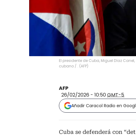
El presidente de Cuba, Miguel Díaz Canel
cubano
/
.
(
AFP
)
AFP
26/02/2026 - 10:50
GMT-5
Añadir Caracol Radio en Goog
Cuba se defenderá con “det