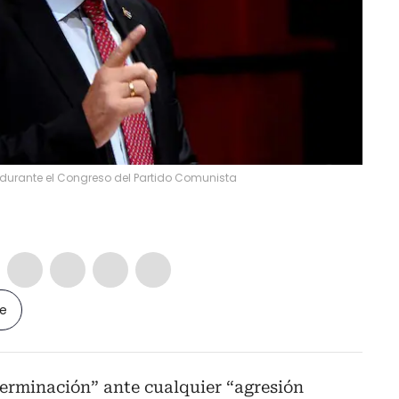
, durante el Congreso del Partido Comunista
le
erminación” ante cualquier “agresión