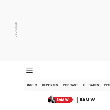
INICIO
DEPORTES
PODCAST
CIUDADES
PR
6AM W
6AM W