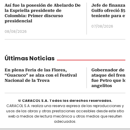
Así fue la posesión de Abelardo De
Jefe de finanzas 
la Espriella presidente de
Golfo ofreció $50
Colombia: Primer discurso
teniente para evi
presidencial
07/08/2026
08/08/2026
Últimas Noticias
En plena Feria de las Flores,
Gobernador de An
“Guacuco” se alza con el Festival
ataque del frente 
Nacional de la Trova
fue Petro que los
angelitos
© CARACOL S.A. Todos los derechos reservados.
CARACOL S.A. realiza una reserva expresa de las reproducciones y
usos de las obras y otras prestaciones accesibles desde este sitio
web a medios de lectura mecánica u otros medios que resulten
adecuados.