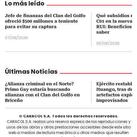
Lo más leído
Jefe de finanzas del Clan del Golfo
Qué subsidios rec
ofreció $500 millones a teniente
C01 en la nueva c
para evitar su captura
RUI: Beneficios y
saber
07/08/2026
06/08/2026
Últimas Noticias
¿Alianza criminal en el Norte?
Ejército restable
Primo Gay estaría buscando
Ituango, tras des
alianzas con el Clan del Golfo en
artefactos explos
Briceño
improvisados
© CARACOL S.A. Todos los derechos reservados.
CARACOL S.A. realiza una reserva expresa de las reproducciones y
usos de las obras y otras prestaciones accesibles desde este sitio
web a medios de lectura mecánica u otros medios que resulten