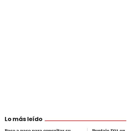
Lo más leído
Paso a paso para consultar su
Puntaje D21 en el