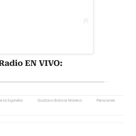
Radio EN VIVO:
 la Espriella
Gustavo Bolívar Moreno
Pensiones
a