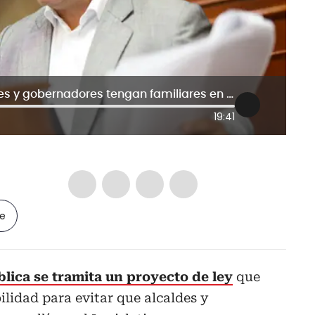
Proyecto busca prohibir que alcaldes y gobernadores tengan familiares en el Congreso, ¿tiene futuro?
19:41
le
lica se tramita un proyecto de ley
que
lidad para evitar que alcaldes y