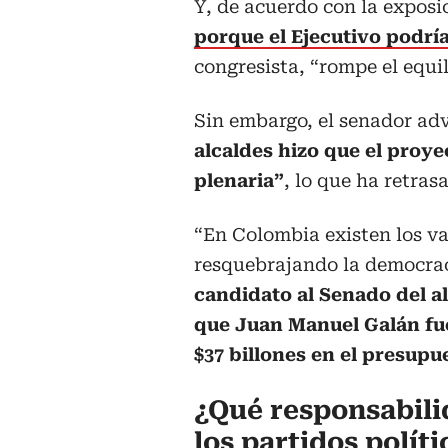
Y, de acuerdo con la exposi
porque el Ejecutivo podría
congresista, “rompe el equil
Sin embargo, el senador ad
alcaldes hizo que el proyec
plenaria”
, lo que ha retras
“En Colombia existen los va
resquebrajando la democraci
candidato al Senado del a
que Juan Manuel Galán fue
$37 billones en el presupu
¿Qué responsabilid
los partidos políti