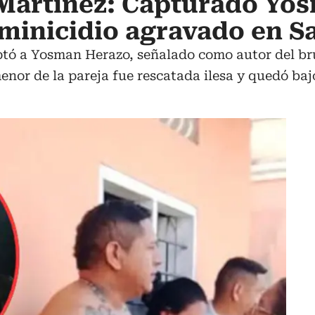
 Martínez: Capturado Yo
eminicidio agravado en 
ptó a Yosman Herazo, señalado como autor del bru
nor de la pareja fue rescatada ilesa y quedó baj