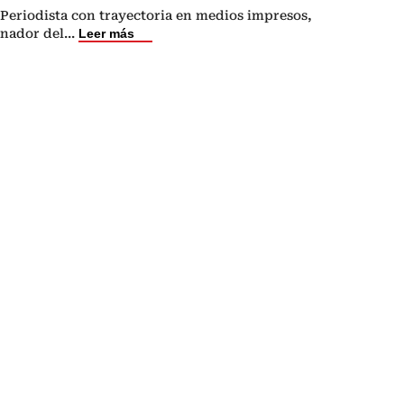
Periodista con trayectoria en medios impresos,
anador del
...
Leer más