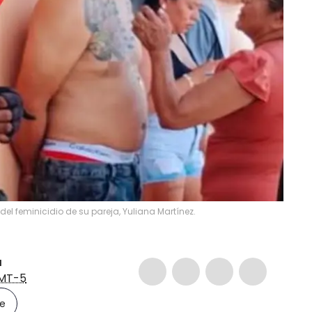
l feminicidio de su pareja, Yuliana Martínez.
a
MT-5
le