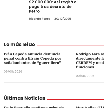
$2.000.000: Así regirá el
pago tras decreto de
Petro
Ricardo Parra
30/12/2025
Lo más leído
Iván Cepeda anuncia denuncia
Rodrigo Lara asu
penal contra Efraín Cepeda por
directamente la P
señalamientos de “guerrillero”
CERREM y no del
funciones
09/08/2026
09/08/2026
Últimas Noticias
De la Espriella confirma primicia
Murió alias ‘El Ru