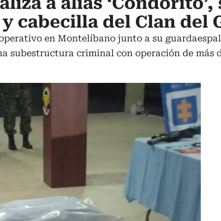
aliza a alias ‘Condorito’,
 y cabecilla del Clan del 
 operativo en Montelíbano junto a su guardaespa
na subestructura criminal con operación de más 