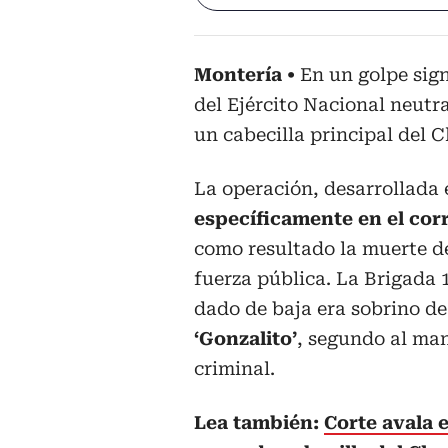
Montería
En un golpe sign
del Ejército Nacional neutr
un cabecilla principal del C
La operación, desarrollada 
específicamente en el cor
como resultado la muerte de
fuerza pública. La Brigada 1
dado de baja era sobrino d
‘Gonzalito’
, segundo al ma
criminal.
Lea también:
Corte avala e