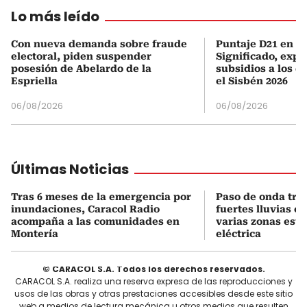
Lo más leído
Con nueva demanda sobre fraude
Puntaje D21 en el
electoral, piden suspender
Significado, expl
posesión de Abelardo de la
subsidios a los q
Espriella
el Sisbén 2026
06/08/2026
06/08/2026
Últimas Noticias
Tras 6 meses de la emergencia por
Paso de onda tro
inundaciones, Caracol Radio
fuertes lluvias e
acompaña a las comunidades en
varias zonas está
Montería
eléctrica
© CARACOL S.A. Todos los derechos reservados.
CARACOL S.A. realiza una reserva expresa de las reproducciones y
usos de las obras y otras prestaciones accesibles desde este sitio
web a medios de lectura mecánica u otros medios que resulten