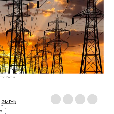
ton Petrus
0
GMT-5
le