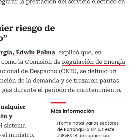
egurar la prestación del servicio eléctrico en
ier riesgo de
o
”
ergía, Edwin Palma
, explicó que, en
s como la Comisión de
Regulación de Energía
acional de Despacho (CND), se definió un
ención de la demanda y se trazaron pautas
l gas durante el periodo de mantenimiento.
cualquier
Más información
to y
¡Tome nota! Varios sectores
l sistema
de Barranquilla sin luz este
 el ministro.
JUEVES 18 de septiembre: