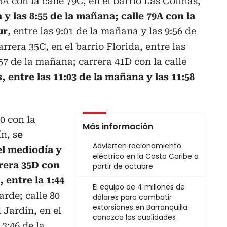
A con la calle 79C, en el barrio Las Colinas,
 y las 8:55 de la mañana; calle 79A con la
ur
, entre las 9:01 de la mañana y las 9:56 de
rrera 35C, en el barrio Florida, entre las
57 de la mañana; carrera 41D con la calle
, entre las 11:03 de la mañana y las 11:58
0 con la
Más información
n, s
e
Advierten racionamiento
el mediodía y
eléctrico en la Costa Caribe a
rrera 35D con
partir de octubre
, entre la 1:44
El equipo de 4 millones de
tarde; calle 80
dólares para combatir
extorsiones en Barranquilla:
 Jardín, en el
conozca las cualidades
 3:46 de la