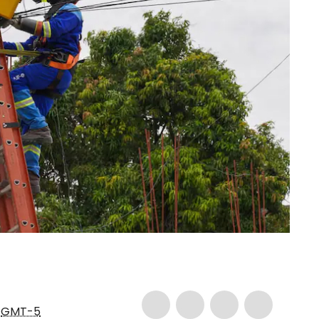
3
GMT-5