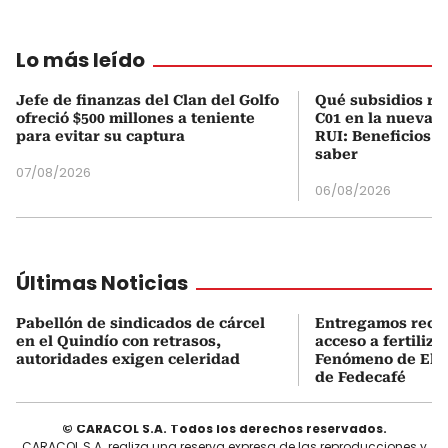
Lo más leído
Jefe de finanzas del Clan del Golfo
Qué subsidios rec
ofreció $500 millones a teniente
C01 en la nueva c
para evitar su captura
RUI: Beneficios y
saber
07/08/2026
06/08/2026
Últimas Noticias
Pabellón de sindicados de cárcel
Entregamos recu
en el Quindío con retrasos,
acceso a fertiliza
autoridades exigen celeridad
Fenómeno de El N
de Fedecafé
© CARACOL S.A. Todos los derechos reservados.
CARACOL S.A. realiza una reserva expresa de las reproducciones y