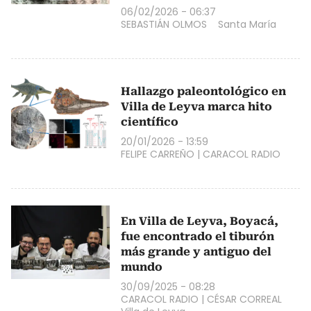
06/02/2026 - 06:37
SEBASTIÁN OLMOS
Santa María
Hallazgo paleontológico en
Villa de Leyva marca hito
científico
20/01/2026 - 13:59
FELIPE CARREÑO
|
CARACOL RADIO
En Villa de Leyva, Boyacá,
fue encontrado el tiburón
más grande y antiguo del
mundo
30/09/2025 - 08:28
CARACOL RADIO
|
CÉSAR CORREAL