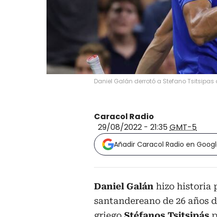
Daniel Galán derrotó a Stefano Tsitsipas
Caracol Radio
29/08/2022 - 21:35
GMT-5
Añadir Caracol Radio en Goog
Daniel Galán
hizo historia 
santandereano de 26 años d
griego
Stéfanos Tsitsipás
p