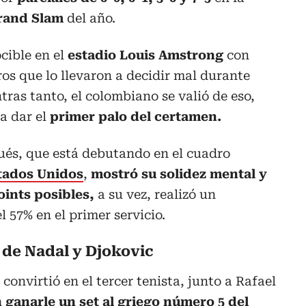
rand Slam
del año.
cible en el
estadio Louis Amstrong
con
ros que lo llevaron a decidir mal durante
tras tanto, el colombiano se valió de eso,
a dar el
primer palo del certamen.
ués, que está debutando en el cuadro
tados Unidos
,
mostró su solidez mental y
oints
posibles,
a su vez, realizó un
 57% en el primer servicio.
 de Nadal y Djokovic
convirtió en el tercer tenista, junto a Rafael
n
ganarle un set al griego número 5 del