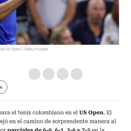
 del US Open
/
Getty Images
le
para el tenis colombiano en el
US Open
. El
ejó en el camino de sorprendente manera al
or
parciales de 6-0, 6-1, 3-6 y 7-5
en la