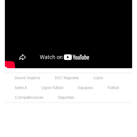
David Ospina
SSC Nápoles
Lazio
Serie A
Ligas fútbol
Equipos
Fútbol
Competiciones
Deportes