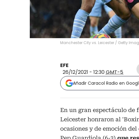
Manchester City vs. Leicester
/
Getty Ima
EFE
26/12/2021 - 12:30
GMT-5
Añadir Caracol Radio en Goog
En un gran espectáculo de f
Leicester honraron al 'Boxi
ocasiones y de emoción del 
Pep Guardiola (6-3)
que res