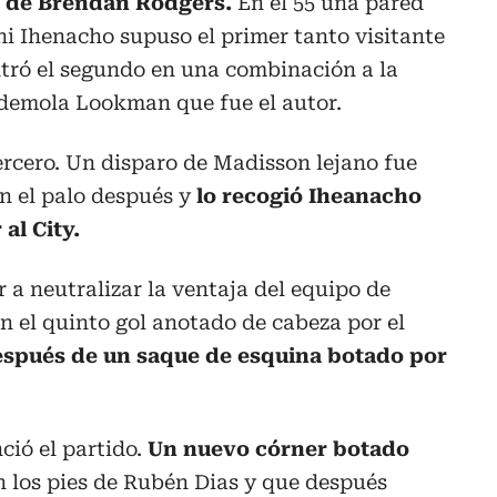
o de Brendan Rodgers.
En el 55 una pared
hi Ihenacho supuso el primer tanto visitante
tró el segundo en una combinación a la
Ademola Lookman que fue el autor.
tercero. Un disparo de Madisson lejano fue
n el palo después y
lo recogió Iheanacho
 al City.
r a neutralizar la ventaja del equipo de
 el quinto gol anotado de cabeza por el
spués de un saque de esquina botado por
ció el partido.
Un nuevo córner botado
 los pies de Rubén Dias y que después