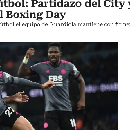
tbol: Partidazo del City 
el Boxing Day
útbol el equipo de Guardiola mantiene con firmeza