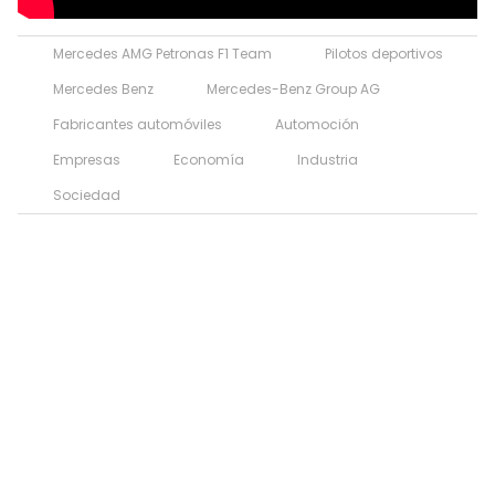
Mercedes AMG Petronas F1 Team
Pilotos deportivos
Mercedes Benz
Mercedes-Benz Group AG
Fabricantes automóviles
Automoción
Empresas
Economía
Industria
Sociedad