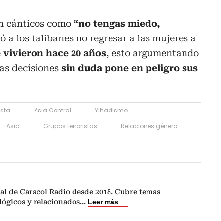
on cánticos como
“no tengas miedo,
ró a los talibanes no regresar a las mujeres a
e
vivieron hace 20 años
, esto argumentando
las decisiones
sin duda pone en peligro sus
ista
Asia Central
Yihadismo
Asia
Grupos terroristas
Relaciones género
nal de Caracol Radio desde 2018. Cubre temas
lógicos y relacionados
...
Leer más