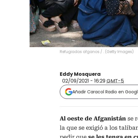
Refugiados afganos
/
.
(
Getty Images
)
Eddy Mosquera
02/09/2021 - 16:29
GMT-5
Añadir Caracol Radio en Goog
Al oeste de Afganistán
se 
la que se exigió a los talib
pedir que
se les tenga en c