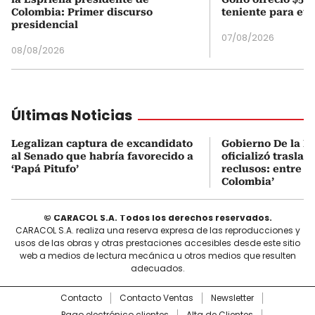
Colombia: Primer discurso
teniente para evi
presidencial
07/08/2026
08/08/2026
Últimas Noticias
Legalizan captura de excandidato
Gobierno De la Es
al Senado que habría favorecido a
oficializó traslad
‘Papá Pitufo’
reclusos: entre el
Colombia’
© CARACOL S.A. Todos los derechos reservados.
CARACOL S.A. realiza una reserva expresa de las reproducciones y
usos de las obras y otras prestaciones accesibles desde este sitio
web a medios de lectura mecánica u otros medios que resulten
adecuados.
Contacto
Contacto Ventas
Newsletter
Pago electrónico clientes
Alta de Clientes