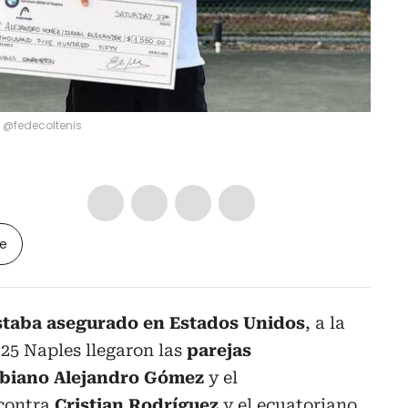
r @fedecoltenis
le
taba asegurado en Estados Unidos
, a la
M25 Naples llegaron las
parejas
mbiano Alejandro Gómez
y el
 contra
Cristian Rodríguez
y el ecuatoriano