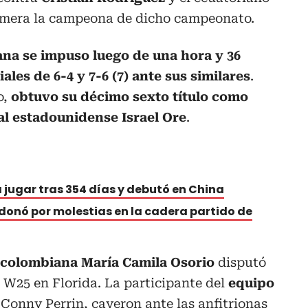
rimera la campeona de dicho campeonato.
na se impuso luego de una hora y 36
les de 6-4 y 7-6 (7) ante sus similares
.
o,
obtuvo su décimo sexto título como
 al estadounidense Israel Ore
.
a jugar tras 354 días y debutó en China
donó por molestias en la cadera partido de
a colombiana María Camila Osorio
disputó
s W25 en Florida. La participante del
equipo
a Conny Perrin, cayeron ante las anfitrionas