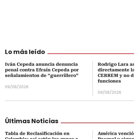
Lo más leído
Iván Cepeda anuncia denuncia
Rodrigo Lara asu
penal contra Efraín Cepeda por
directamente la P
señalamientos de “guerrillero”
CERREM y no del
funciones
09/08/2026
09/08/2026
Últimas Noticias
Tabla de Reclasificación en
América venció a 
Colombia: así están los cupos a
Pascual y sigue i