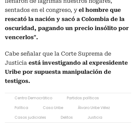
llenaron de lágrimas nuestros hogares,
sentados en el congreso, y
el hombre que
rescató la nación y sacó a Colombia de la
oscuridad, pagando un precio insólito por
vencerlos".
Cabe señalar que la Corte Suprema de
Justicia
está investigando al expresidente
Uribe por supuesta manipulación de
testigos.
Centro Democrático
Partidos políticos
Política
Caso Uribe
Álvaro Uribe Vélez
Casos judiciales
Delitos
Justicia