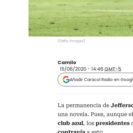
(
Getty Images
)
Camilo
15/06/2020 - 14:46
GMT-5
Añadir Caracol Radio en Goog
La permanencia de
Jeffers
una novela. Pues, aunque e
club azul
, los
presidentes
d
contravía
a esto.